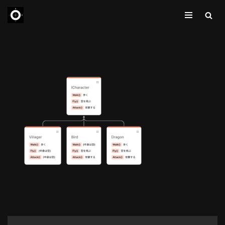
コ
ン
テ
ン
ツ
へ
ス
キ
ッ
プ