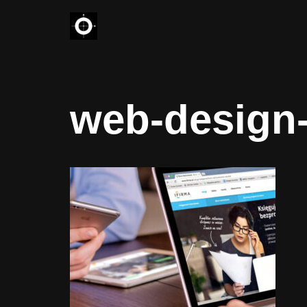
コ
ン
テ
ン
web-design
ツ
へ
ス
キ
ッ
プ