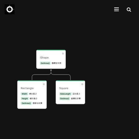
コ
ン
テ
ン
ツ
へ
ス
キ
ッ
プ