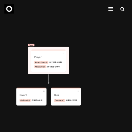
コ
ン
テ
ン
ツ
へ
ス
キ
ッ
プ