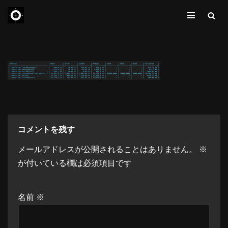
コ
ン
テ
ン
ツ
へ
ス
キ
コメントを残す
ッ
メールアドレスが公開されることはありません。
※
プ
が付いている欄は必須項目です
名前
※