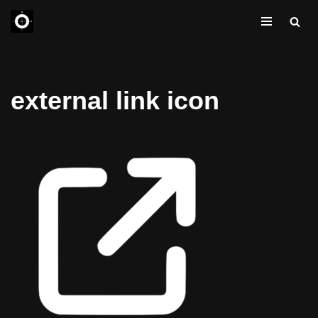
コ
ン
テ
external link icon
ン
ツ
へ
ス
キ
ッ
プ